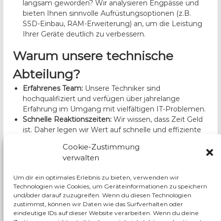
langsam geworden? Wir analysieren Engpässe und
bieten Ihnen sinnvolle Aufrüstungsoptionen (z.B.
SSD-Einbau, RAM-Erweiterung) an, um die Leistung
Ihrer Geräte deutlich zu verbessern.
Warum unsere technische
Abteilung?
Erfahrenes Team:
Unsere Techniker sind
hochqualifiziert und verfügen über jahrelange
Erfahrung im Umgang mit vielfältigen IT-Problemen.
Schnelle Reaktionszeiten:
Wir wissen, dass Zeit Geld
ist. Daher legen wir Wert auf schnelle und effiziente
Problemlösungen, um Ausfallzeiten zu minimieren.
Cookie-Zustimmung
Zuverlässigkeit:
Wir verwenden ausschließlich
verwalten
hochwertige Ersatzteile und führen jede Reparatur
mit größter Sorgfalt durch.
Um dir ein optimales Erlebnis zu bieten, verwenden wir
Transparente Kosten:
Vor jeder Reparatur erhalten Sie
Technologien wie Cookies, um Geräteinformationen zu speichern
einen klaren Kostenvoranschlag. Keine versteckten
und/oder darauf zuzugreifen. Wenn du diesen Technologien
Gebühren!
zustimmst, können wir Daten wie das Surfverhalten oder
Individuelle Lösungen:
Jedes Problem ist einzigartig.
eindeutige IDs auf dieser Website verarbeiten. Wenn du deine