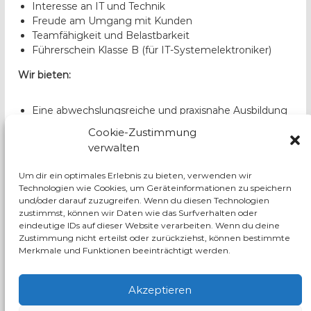
Interesse an IT und Technik
Freude am Umgang mit Kunden
Teamfähigkeit und Belastbarkeit
Führerschein Klasse B (für IT-Systemelektroniker)
Wir bieten:
Eine abwechslungsreiche und praxisnahe Ausbildung
Ein motiviertes und dynamisches Team
Cookie-Zustimmung
Moderne Arbeitsbedingungen
verwalten
Überdurchschnittliche Ausbildungsvergütung
Weiterbildungsmöglichkeiten
Um dir ein optimales Erlebnis zu bieten, verwenden wir
Flache Hierarchien und kurze Entscheidungswege
Technologien wie Cookies, um Geräteinformationen zu speichern
und/oder darauf zuzugreifen. Wenn du diesen Technologien
Bewirb dich jetzt!
zustimmst, können wir Daten wie das Surfverhalten oder
eindeutige IDs auf dieser Website verarbeiten. Wenn du deine
Zustimmung nicht erteilst oder zurückziehst, können bestimmte
Sende uns deine vollständigen Bewerbungsunterlagen
Merkmale und Funktionen beeinträchtigt werden.
per E-Mail an bewerbung@ep-ingelheim.de.
Akzeptieren
Wir freuen uns auf deine Bewerbung!