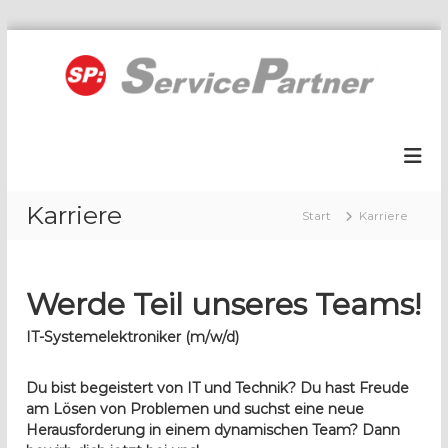
Z
u
m
I
S
n
P
h
:
a
S
l
e
t
Karriere
Start
Karriere
s
r
p
v
r
i
i
Werde Teil unseres Teams!
c
n
e
g
IT-Systemelektroniker (m/w/d)
P
e
a
n
Du bist begeistert von IT und Technik? Du hast Freude
r
am Lösen von Problemen und suchst eine neue
t
Herausforderung in einem dynamischen Team? Dann