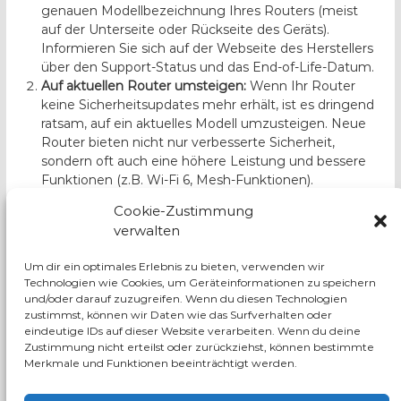
genauen Modellbezeichnung Ihres Routers (meist
auf der Unterseite oder Rückseite des Geräts).
Informieren Sie sich auf der Webseite des Herstellers
über den Support-Status und das End-of-Life-Datum.
Auf aktuellen Router umsteigen:
Wenn Ihr Router
keine Sicherheitsupdates mehr erhält, ist es dringend
ratsam, auf ein aktuelles Modell umzusteigen. Neue
Router bieten nicht nur verbesserte Sicherheit,
sondern oft auch eine höhere Leistung und bessere
Funktionen (z.B. Wi-Fi 6, Mesh-Funktionen).
Regelmäßige Updates (bei unterstützten Modellen):
Cookie-Zustimmung
Stellen Sie sicher, dass bei Ihrem aktuellen Router die
verwalten
automatischen Updates aktiviert sind oder führen Sie
diese regelmäßig manuell durch.
Um dir ein optimales Erlebnis zu bieten, verwenden wir
Starke Passwörter:
Verwenden Sie immer ein starkes,
Technologien wie Cookies, um Geräteinformationen zu speichern
einzigartiges Passwort für Ihren Router (nicht das
und/oder darauf zuzugreifen. Wenn du diesen Technologien
Standardpasswort!).
zustimmst, können wir Daten wie das Surfverhalten oder
eindeutige IDs auf dieser Website verarbeiten. Wenn du deine
Ihre Sicherheit ist uns wichtig!
Wenn Sie unsicher sind,
Zustimmung nicht erteilst oder zurückziehst, können bestimmte
ob Ihr Router noch sicher ist, oder Unterstützung beim
Merkmale und Funktionen beeinträchtigt werden.
Umstieg auf ein neues, sicheres Modell benötigen,
kontaktieren Sie uns. Wir beraten Sie gerne und helfen